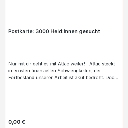
Postkarte: 3000 Held:innen gesucht
Nur mit dir geht es mit Attac weiter! Attac steckt
in ernsten finanziellen Schwierigkeiten; der
Fortbestand unserer Arbeit ist akut bedroht. Doch
die gute Nachricht: Wenn nur 3000 Menschen die
Existenz von Attac wichtig genug ist, dass sie
unsere Arbeit mit nur zehn Euro im Monat
unterstützen möchten, stehen wir wieder auf
sicherem Fundament.| 2025
Regulärer Preis:
0,00 €