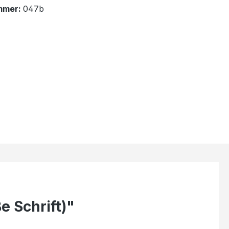
mmer:
047b
e Schrift)"