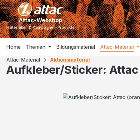
m Hauptinhalt springen
Zur Suche springen
Zur Hauptnavigation springen
Attac-Webshop
Materialien & Kampagnen-Produkte
Home
Themen
Bildungsmaterial
Attac-Material
Attac-Material
Aktionsmaterial
Aufkleber/Sticker: Attac
Bildergalerie überspringen