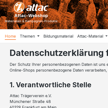
m Hauptinhalt springen
Zur Suche springen
Zur Hauptnavigation springen
Attac-Webshop
Materialien & Kampagnen-Produkte
Home
Themen
Bildungsmaterial
Attac-Material
Datenschutzerklärung f
Der Schutz Ihrer personenbezogenen Daten ist uns ei
Online-Shops personenbezogene Daten verarbeiten,
1. Verantwortliche Stelle
Attac Trägerverein e.V.
Münchener Straße 48
60329 Frankfurt am Main