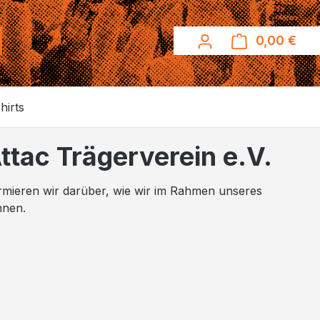
0,00 €
Ware
hirts
tac Trägerverein e.V.
ormieren wir darüber, wie wir im Rahmen unseres
nnen.