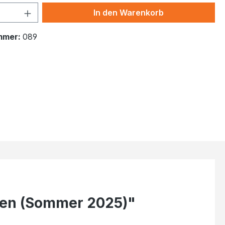
 Anzahl: Gib den gewünschten Wert ein 
In den Warenkorb
mmer:
089
olen (Sommer 2025)"