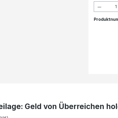
Produkt
Produktnu
eilage: Geld von Überreichen h