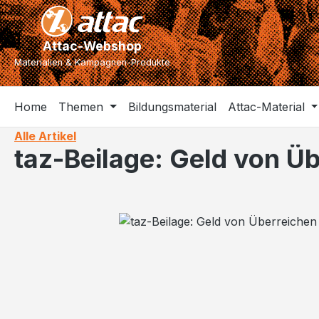
m Hauptinhalt springen
Zur Suche springen
Zur Hauptnavigation springen
Attac-Webshop
Materialien & Kampagnen-Produkte
Home
Themen
Bildungsmaterial
Attac-Material
Alle Artikel
taz-Beilage: Geld von 
Bildergalerie überspringen